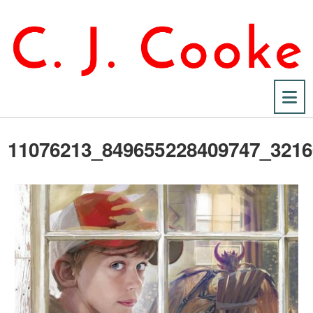
Na
11076213_849655228409747_321